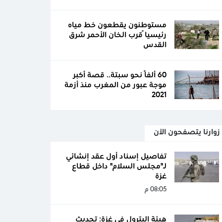
مستوطنون يقطعون خط مياه
رئيسياً قرب الخان الأحمر شرق
القدس
60 ألفًا نحو سبتة.. قصة أكبر
موجة عبور من المغرب منذ أزمة
2021
زوارنا يتصفحون الآن
تفاصيل إسناد أول عقد إنشائي
لـ"مجلس السلام" داخل قطاع
غزة
08:05 م
هيئة البترول في غزة: تحديث