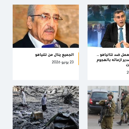
مل ضد نتانياهو ..
الجميع ينال من نتنياهو
ر ازماته بالهجوم
23 يونيو 2026