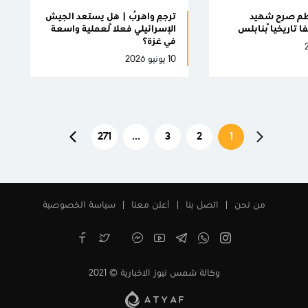
حطم صرح شهيد
ترجِم واهرُب | هل يستعد الجيش
 تاريخياً بنابلس
الإسرائيلي فعلًا لعملية واسعة
في غزة؟
10 يونيو 2026
271
...
3
2
1
من نحن
اتصل بنا
أعلن معنا
سياسة الخصوصية
وكالة شمس نيوز الاخبارية © 2021