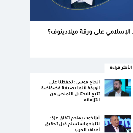
الإسلامي على ورقة ميلادينوف؟
الأكثر قراءة
الحاج موسى: تحفظنا على
الورقة لأنها بصيغة فضفاضة
تتيح للاحتلال التملص من
التزاماته
آيزنكوت يهاجم اتفاق غزة:
نتنياهو استسلم قبل تحقيق
أهداف الحرب