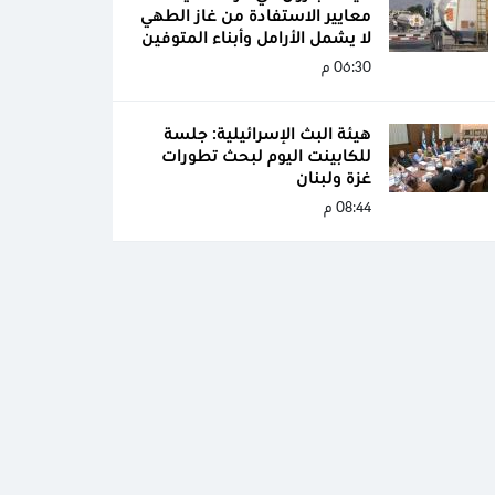
معايير الاستفادة من غاز الطهي
لا يشمل الأرامل وأبناء المتوفين
06:30 م
هيئة البث الإسرائيلية: جلسة
للكابينت اليوم لبحث تطورات
غزة ولبنان
08:44 م