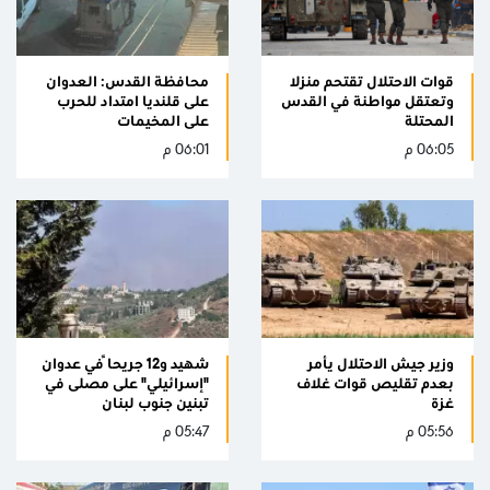
قوات الاحتلال تقتحم منزلا
محافظة القدس: العدوان
وتعتقل مواطنة في القدس
على قلنديا امتداد للحرب
المحتلة
على المخيمات
06:05 م
06:01 م
وزير جيش الاحتلال يأمر
شهيد و12 جريحاً في عدوان
بعدم تقليص قوات غلاف
"إسرائيلي" على مصلى في
غزة
تبنين جنوب لبنان
05:56 م
05:47 م