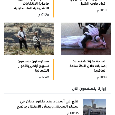
أفراد جنوب الخليل
جاهزية الانتخابات
التشريعية الفلسطينية
01:31 م
01:26 م
الصحة بغزة: شهيد و5
مستوطنون يوسعون
إصابات خلال الـ 24 ساعة
تسييج أراضٍ بالأغوار
الماضية
الشمالية
01:18 م
12:49 م
زوارنا يتصفحون الآن
هلع في أسدود بعد ظهور دخان في
سماء المدينة..وجيش الاحتلال يوضح
08:05 م