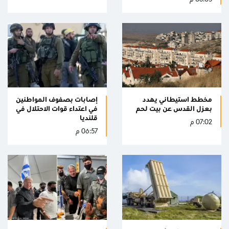
مخطط استيطاني يهدد
إصابات بصفوف المواطنين
بعزل القدس عن بيت لحم
في اعتداء قوات الاحتلال في
قلنديا
07:02 م
06:57 م