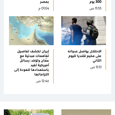
300 يوم
بمصر
11:55 ص
01:04 م
الاحتلال يواصل عدوانه
إيران تكشف تفاصيل
على مخيم قلنديا لليوم
تفاهمات مبدئية مع
الثاني
عُمان وتؤكد: رسائل
أميركية تفيد
11:51 ص
باستعدادها للعودة إلى
التزاماتها
12:46 ص