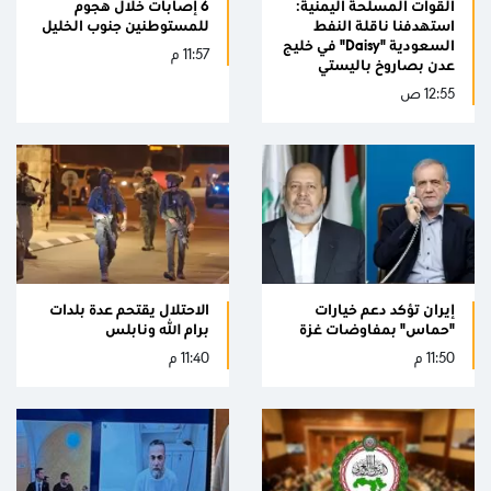
القوات المسلحة اليمنية:
6 إصابات خلال هجوم
استهدفنا ناقلة النفط
للمستوطنين جنوب الخليل
السعودية "Daisy" في خليج
11:57 م
عدن بصاروخ باليستي
12:55 ص
إيران تؤكد دعم خيارات
الاحتلال يقتحم عدة بلدات
"حماس" بمفاوضات غزة
برام الله ونابلس
11:50 م
11:40 م