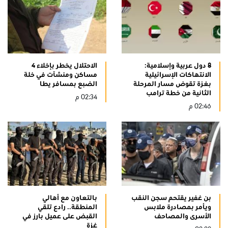
8 دول عربية وإسلامية:
الاحتلال يخطر بإخلاء 4
الانتهاكات الإسرائيلية
مساكن ومنشآت في خلة
بغزة تقوض مسار المرحلة
الضبع بمسافر يطا
الثانية من خطة ترامب
02:34 م
02:46 م
بن غفير يقتحم سجن النقب
بالتعاون مع أهالي
ويأمر بمصادرة ملابس
المنطقة.. رادع تلقي
الأسرى والمصاحف
القبض على عميل بارز في
غزة