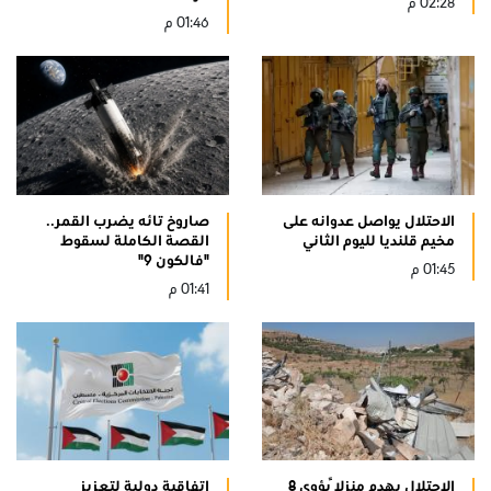
02:28 م
01:46 م
الاحتلال يواصل عدوانه على
صاروخ تائه يضرب القمر..
مخيم قلنديا لليوم الثاني
القصة الكاملة لسقوط
"فالكون 9"
01:45 م
01:41 م
الاحتلال يهدم منزلًا يؤوي 8
اتفاقية دولية لتعزيز