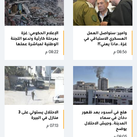
وامير: سنواصل العمل
الإعلام الحكومي: غزة
العسكري الاستباقي في
بمرحلة كارثية وندعو اللجنة
غزة..ماذا يعني؟!
الوطنية لمباشرة عملها
08:56 م
08:22 م
هلع في أسدود بعد ظهور
الاحتلال يستولي على 3
دخان في سماء
منازل في البيرة
المدينة..وجيش الاحتلال
07:13 م
يوضح
08:05 م