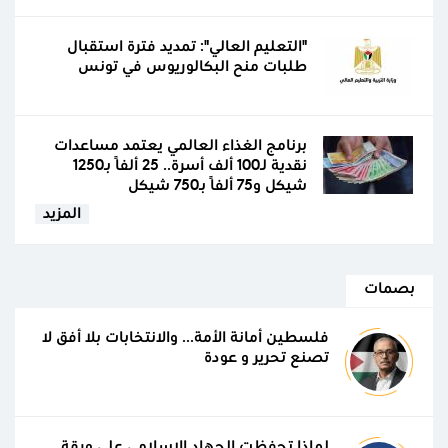
"التعليم العالي": تمديد فترة استقبال
طلبات منح البكالوريوس في تونس
برنامج الغذاء العالمي يعتمد مساعدات
نقدية لـ100 ألف أسرة.. 25 ألفًا بـ1250
شيكل و75 ألفًا بـ750 شيكل
المزيد
بصمات
فلسطين أمانة الأمة... والانتخابات بلا أفق لا
تصنع تحرير و عودة
لماذا تحفظت الجهاد الإسلامي على ورقة