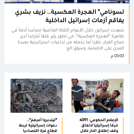
تسونامي" الهجرة العكسية.. نزيف بشري
يفاقم أزمات إسرائيل الداخلية
شهدت إسرائيل خلال الأعوام الثلاثة الماضية تصاعداً لافتاً في
ظاهرة "الهجرة العكسية"، في تطور يثير قلقاً متزايداً لدى
صناع القرار، نظراً لما يحمله من تداعيات استراتيجية بعيدة
المدى على الاقتصاد وسوق الع
03:03 م
الإعلام الحكومي: 4091
"ليتدبروا أمرهم"..
خرقا إسرائيليا لاتفاق
دعوات إسرائيلية لربط
وقف إطلاق النار خلال
قطاع غزة اقتصاديا