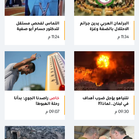
البرلمان العربي يدين جرائم
التماس لفحص مستقل
الاحتلال بالضفة وغزة
للدكتور حسام أبو صفية
11:34 م
11:24 م
نتنياهو يؤجل ضرب أهداف
خاص
راصدنا الجوي: بدأنا
في لبنان..لماذا؟!
رحلة الهبوط!
09:30 م
09:07 م