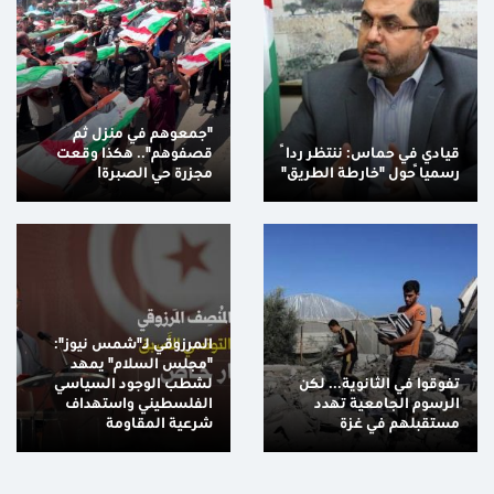
"جمعوهم في منزل ثم
قيادي في حماس: ننتظر رداً
قصفوهم".. هكذا وقعت
رسمياً حول "خارطة الطريق"
مجزرة حي الصبرة!
المرزوقي لـ"شمس نيوز":
"مجلس السلام" يمهد
تفوقوا في الثانوية... لكن
لشطب الوجود السياسي
الرسوم الجامعية تهدد
الفلسطيني واستهداف
مستقبلهم في غزة
شرعية المقاومة