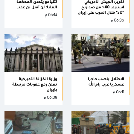
تقرير: الجيش الأمريكي
نتنياهو يتحدى المحكمة
استنزف 80٪ من صواريخ
العليا: لن أقيل بن غفير
"ثاد" خلال الحرب على إيران
06:14 م
06:36 م
الاحتلال ينصب حاجزا
وزارة الخزانة الأميركية
عسكريا غرب رام الله
تعلن رفع عقوبات مرتبطة
بإيران
06:11 م
06:08 م