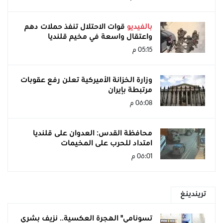
بالفيديو
قوات الاحتلال تنفذ حملات دهم
واعتقال واسعة في مخيم قلنديا
05:15 م
وزارة الخزانة الأميركية تعلن رفع عقوبات
مرتبطة بإيران
06:08 م
محافظة القدس: العدوان على قلنديا
امتداد للحرب على المخيمات
06:01 م
تريندينغ
تسونامي" الهجرة العكسية.. نزيف بشري