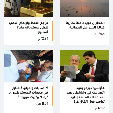
انفجاران قرب ناقلة تجارية
تراجع النفط وارتفاع الذهب
قبالة السواحل العمانية
لأعلى مستوياته منذ 7
أسابيع
12:46 م
12:34 م
هآرتس: ديرمر يقود
9 إصابات وإحراق 5 منازل
اتصالات في واشنطن بعد
في هجمات للمستوطنين بـ
تصاعد الخلاف مع إدارة
“يطا” و”بيت فوريك”
ترامب حول اتفاق غزة
11:54 ص
12:27 م